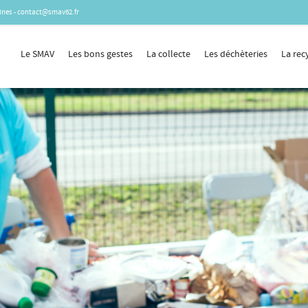
laines - contact@smav62.fr
Le SMAV
Les bons gestes
La collecte
Les déchèteries
La rec