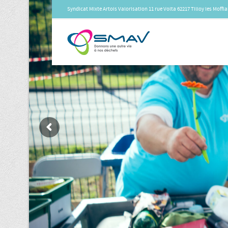
Syndicat Mixte Artois Valorisation 11 rue Volta 62217 Tilloy les Moff