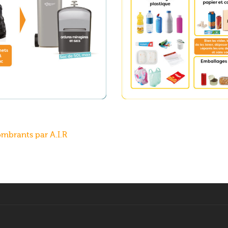
ombrants par A.I.R