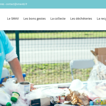
laines - contact@smav62.fr
Le SMAV
Les bons gestes
La collecte
Les déchèteries
La rec