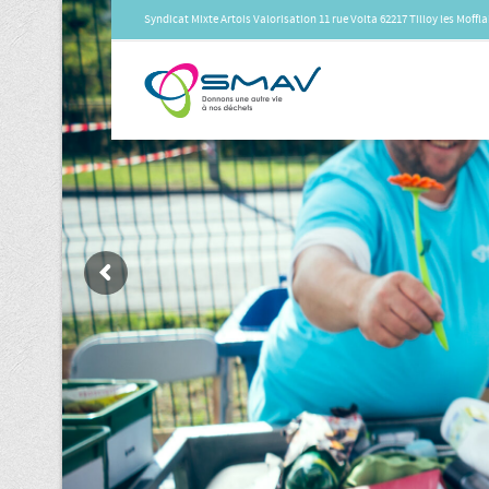
Syndicat Mixte Artois Valorisation 11 rue Volta 62217 Tilloy les Moff